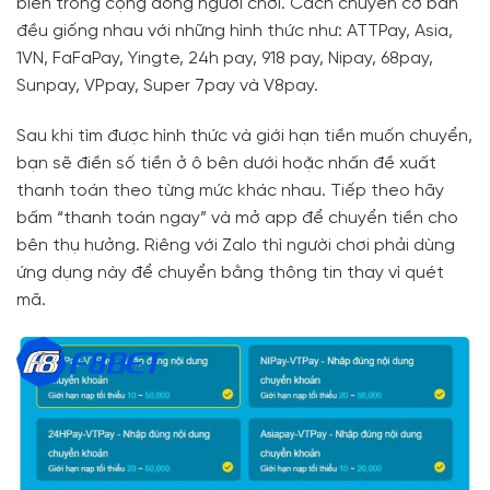
biến trong cộng đồng người chơi. Cách chuyển cơ bản
đều giống nhau với những hình thức như: ATTPay, Asia,
1VN, FaFaPay, Yingte, 24h pay, 918 pay, Nipay, 68pay,
Sunpay, VPpay, Super 7pay và V8pay.
Sau khi tìm được hình thức và giới hạn tiền muốn chuyển,
bạn sẽ điền số tiền ở ô bên dưới hoặc nhấn đề xuất
thanh toán theo từng mức khác nhau. Tiếp theo hãy
bấm “thanh toán ngay” và mở app để chuyển tiền cho
bên thụ hưởng. Riêng với Zalo thì người chơi phải dùng
ứng dụng này để chuyển bằng thông tin thay vì quét
mã.