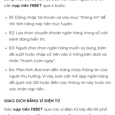
cần
nạp tiền F8BET
qua 4 bước:
B1: Đăng nhập tài khoản và vào mục “thông tin” để
tìm tính năng nạp tiền trực tuyến.
B2: Lựa chọn chuyển khoản ngân hàng trong số các
kênh đang hiển thị.
B3: Người chơi chọn ngân hàng muốn sử dụng, bấm
đề xuất hoặc nhập số tiền vào ô trống bên dưới và
nhấn “thanh toán ngay”.
B4: Màn hình đưa bạn đến trang chứa thông tin của
người thụ hưởng. Vì vậy, bạn cần mở app ngân hàng
để quét mã QR hoặc điền các thông tin này trước khi
xác nhận nạp tiền.
GIAO DỊCH BẰNG VÍ ĐIỆN TỬ
Việc
nạp tiền F8BET
qua các ví điện tử này đã rất phổ