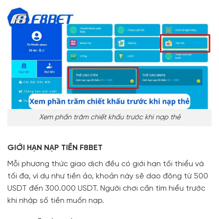
Xem phần trăm chiết khấu trước khi nạp thẻ
GIỚI HẠN NẠP TIỀN F8BET
Mỗi phương thức giao dịch đều có giới hạn tối thiểu và
tối đa, ví dụ như tiền ảo, khoản này sẽ dao động từ 500
USDT đến 300.000 USDT. Người chơi cần tìm hiểu trước
khi nhập số tiền muốn nạp.