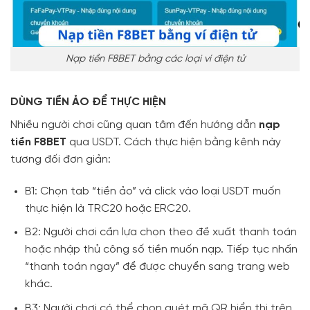
Nạp tiền F8BET bằng các loại ví điện tử
DÙNG TIỀN ẢO ĐỂ THỰC HIỆN
Nhiều người chơi cũng quan tâm đến hướng dẫn
nạp
tiền F8BET
qua USDT. Cách thực hiện bằng kênh này
tương đối đơn giản:
B1: Chọn tab “tiền ảo” và click vào loại USDT muốn
thực hiện là TRC20 hoặc ERC20.
B2: Người chơi cần lựa chọn theo đề xuất thanh toán
hoặc nhập thủ công số tiền muốn nạp. Tiếp tục nhấn
“thanh toán ngay” để được chuyển sang trang web
khác.
B3: Người chơi có thể chọn quét mã QR hiển thị trên