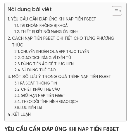
Nội dung bài viết
YÊU CẦU CẦN ĐÁP ỨNG KHI NẠP TIỀN F8BET
TÀI KHOẢN KHÔNG BỊ KHOÁ
THIẾT BỊ KẾT NỐI MẠNG ỔN ĐỊNH
CÁCH NẠP TIỀN F8BET CHI TIẾT CHO TỪNG PHƯƠNG
THỨC
CHUYỂN KHOẢN QUA APP TRỰC TUYẾN
GIAO DỊCH BẰNG VÍ ĐIỆN TỬ
DÙNG TIỀN ẢO ĐỂ THỰC HIỆN
SỬ DỤNG THẺ CÀO
MỘT SỐ LƯU Ý TRONG QUÁ TRÌNH NẠP TIỀN F8BET
RÀ SOÁT THÔNG TIN
CHIẾT KHẤU THẺ CÀO
GIỚI HẠN NẠP TIỀN F8BET
THEO DÕI TÌNH HÌNH GIAO DỊCH
LƯU BIÊN LAI
KẾT LUẬN
YÊU CẦU CẦN ĐÁP ỨNG KHI NẠP TIỀN F8BET