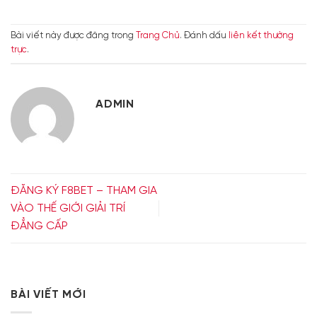
Bài viết này được đăng trong
Trang Chủ
. Đánh dấu
liên kết thường
trực
.
ADMIN
ĐĂNG KÝ F8BET – THAM GIA
VÀO THẾ GIỚI GIẢI TRÍ
ĐẲNG CẤP
BÀI VIẾT MỚI