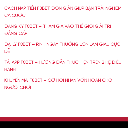
CÁCH NẠP TIỀN F8BET ĐƠN GIẢN GIÚP BẠN TRẢI NGHIỆM
CÁ CƯỢC
ĐĂNG KÝ F8BET – THAM GIA VÀO THẾ GIỚI GIẢI TRÍ
ĐẲNG CẤP
ĐẠI LÝ F8BET – RINH NGAY THƯỞNG LỚN LÀM GIÀU CỰC
DỄ
TẢI APP F8BET – HƯỚNG DẪN THỰC HIỆN TRÊN 2 HỆ ĐIỀU
HÀNH
KHUYẾN MÃI F8BET – CƠ HỘI NHẬN VỐN HOÀN CHO
NGƯỜI CHƠI