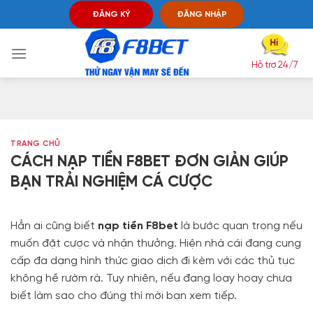
Bỏ
ĐĂNG KÝ
ĐĂNG NHẬP
qua
nội
dung
Hỗ trợ 24/7
TRANG CHỦ
CÁCH NẠP TIỀN F8BET ĐƠN GIẢN GIÚP
BẠN TRẢI NGHIỆM CÁ CƯỢC
Hẳn ai cũng biết
nạp tiền F8bet
là bước quan trọng nếu
muốn đặt cược và nhận thưởng. Hiện nhà cái đang cung
cấp đa dạng hình thức giao dịch đi kèm với các thủ tục
không hề rườm rà. Tuy nhiên, nếu đang loay hoay chưa
biết làm sao cho đúng thì mời bạn xem tiếp.