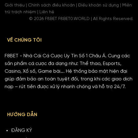
Giới thiệu
|
Chính sách điều khoản
|
Điều khoản sử dụng
|
Miễn
trừ trách nhiệm
|
Liên hệ
© 2026 F8BET F8BET0.WORLD | All Rights Reserved.
VỀ CHÚNG TÔI
F8BET - Nhà Cái Cá Cược Uy Tín Số 1 Châu Á. Cung các
sản phẩm cá cược đa dạng như: Thể thao, Esports,
Casino, Xổ số, Game bài…. Hệ thống bảo mật hiện đại
giúp đảm bảo an toàn tuyệt đối, trong khi các giao dịch
nạp – rút tiền được xử lý nhanh chóng và hỗ trợ 24/7.
HƯỚNG DẪN
ĐĂNG KÝ